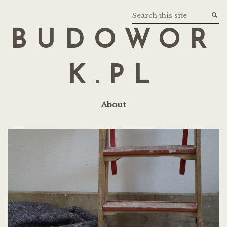
BUDOWOR
K.PL
About