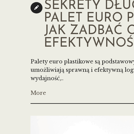
SEKRETY DŁ
PALET EURO 
JAK ZADBAĆ O
EFEKTYWNOŚ
Palety euro plastikowe są podstaw
umożliwiają sprawną i efektywną logi
wydajność,..
More