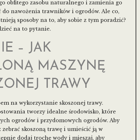
o obfitego zasobu naturalnego i zamienia go
 do nawożenia trawników i ogrodów. Ale co,
stnieją sposoby na to, aby sobie z tym poradzić?
ieć na to pytanie.
E – JAK
LONĄ MASZYNĘ
ZONEJ TRAWY
em na wykorzystanie skoszonej trawy.
towania tworzy idealne środowisko, które
ych ogrodów i przydomowych ogrodów. Aby
 zebrać skoszoną trawę i umieścić ją w
pnie dodaj trochę wody i mieszaj, aby